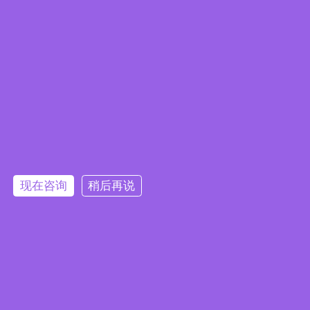
 地址：江苏省
常州市武进区湖塘镇东升路2号1幢1-3层

电话：0519-88372558

手机/微信：18761150726

电子邮件：
sales@jkongmotor.com
在线留言
现在咨询
稍后再说
提交