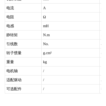
电流
A
3.0
电阻
Ω
1.6
电感
mH
7.5
静转矩
N.m
3.0
引线数
No.
4
转子惯量
g.cm²
80
重量
kg
1.4
电机轴
/
圆
适配驱动
/
JK
可选配件
/
接