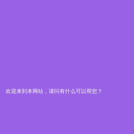
直流无刷电机
减速无刷电机
主轴电机
步进驱动器
无刷驱动器
直流有刷电机
快速链接
首页
产品中心
关于我们
欢迎来到本网站，请问有什么可以帮您？
下载中心
新闻中心
联系我们
联系我们