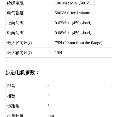
绝缘电阻
100 MΩ Min. ,500VDC
电气强度
500VAC for 1minute
径向间隙
0.02Max. (450g-load)
轴向间隙
0.08Max. (450g-load)
最大径向压力
75N (20mm from the flange)
最大轴向压力
15N
步进电机参数：
型号
/
JK
相数
/
2
步距角
°
1.8
机身长度
mm
11