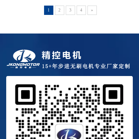
1
2
3
4
»