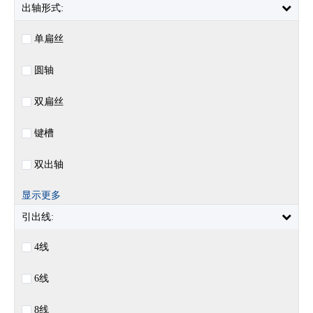
出轴形式:
单扁丝
圆轴
双扁丝
键槽
双出轴
显示更多
引出线:
4线
6线
8线