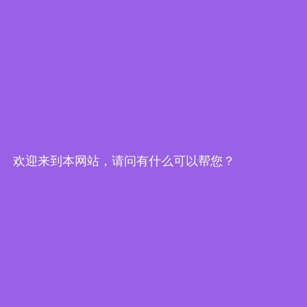
混合式步进电机
减速步进电机
闭环步进电机
刹车步进电机
空心轴步进电机
防水型步进电机
欢迎来到本网站，请问有什么可以帮您？
直线型步进电机
直流无刷电机
减速无刷电机
主轴电机
步进驱动器
无刷驱动器
直流有刷电机