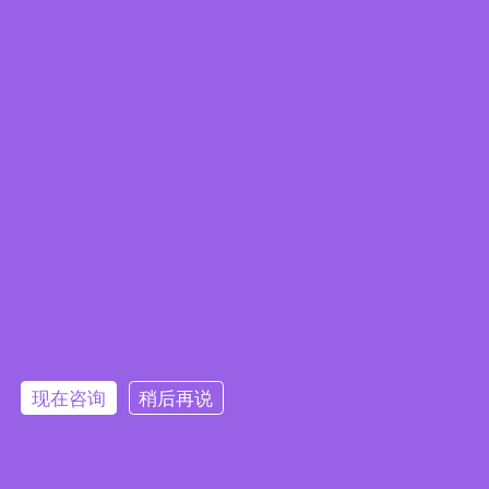
快速链接
首页
产品中心
关于我们
下载中心
新闻中心
联系我们
联系我们
 地址：江苏省
常州市武进区湖塘镇东升路2号1幢1-3层

电话：0519-88372558

手机/微信：18761150726
现在咨询
稍后再说

电子邮件：
sales@jkongmotor.com
在线留言