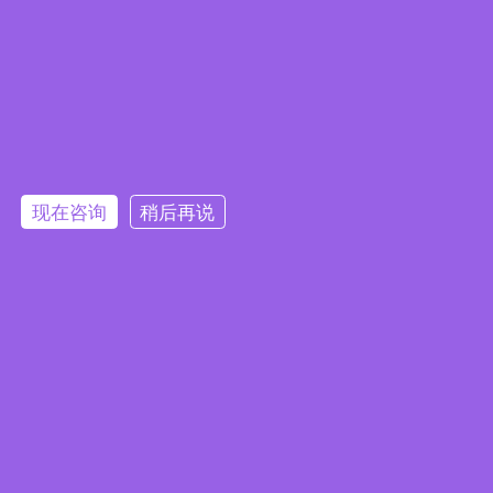

手机/微信：18761150726

电子邮件：
sales@jkongmotor.com
在线留言
现在咨询
稍后再说
提交
版权所有©
2026
常州精控电机电器有限公司 备案证书号：
苏ICP备