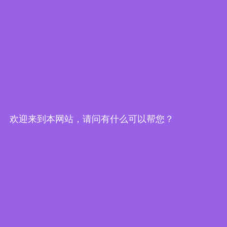
步进驱动器
无刷驱动器
直流有刷电机
快速链接
首页
产品中心
关于我们
欢迎来到本网站，请问有什么可以帮您？
下载中心
新闻中心
联系我们
联系我们
 地址：江苏省
常州市武进区湖塘镇东升路2号1幢1-3层

电话：0519-88372558