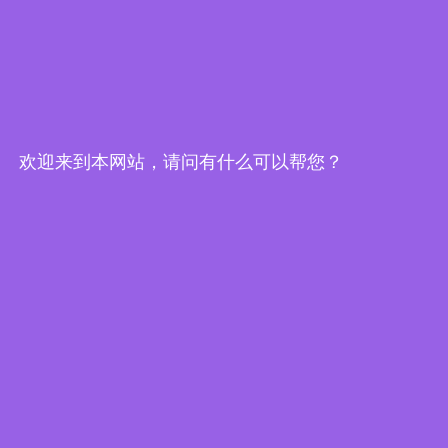
减速步进电机
闭环步进电机
刹车步进电机
空心轴步进电机
防水型步进电机
欢迎来到本网站，请问有什么可以帮您？
直线型步进电机
直流无刷电机
减速无刷电机
主轴电机
步进驱动器
无刷驱动器
直流有刷电机
快速链接