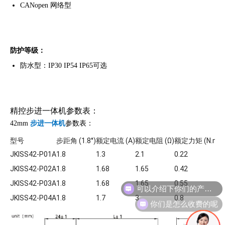
CANopen 网络型
防护等级：
防水型：IP30 IP54 IP65可选
精控步进一体机参数表：
42mm
步进一体机
参数表：
型号
步距角 (1.8°)
额定电流 (A)
额定电阻 (Ω)
额定力矩 (N.m)
JKISS42-P01A
1.8
1.3
2.1
0.22
JKISS42-P02A
1.8
1.68
1.65
0.42
JKISS42-P03A
1.8
1.68
1.65
0.55
你们是怎么收费的呢
JKISS42-P04A
1.8
1.7
3
0.8