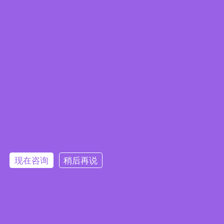
首页
产品中心
关于我们
下载中心
新闻中心
联系我们
联系我们
 地址：江苏省
常州市武进区湖塘镇东升路2号1幢1-3层

电话：0519-88372558
现在咨询
稍后再说

手机/微信：18761150726

电子邮件：
sales@jkongmotor.com
在线留言