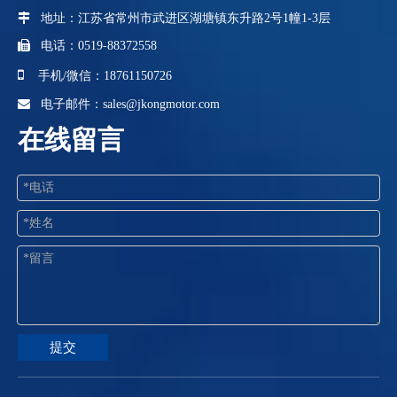
 地址：江苏省
常州市武进区湖塘镇东升路2号1幢1-3层

电话：0519-88372558

手机/微信：18761150726

电子邮件：
sales@jkongmotor.com
在线留言
提交