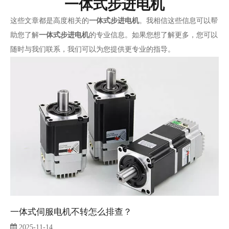
一体式步进电机
这些文章都是高度相关的
一体式步进电机
。我相信这些信息可以帮
助您了解
一体式步进电机
的专业信息。如果您想了解更多，您可以
随时与我们联系，我们可以为您提供更专业的指导。
一体式伺服电机不转怎么排查？
2025-11-14