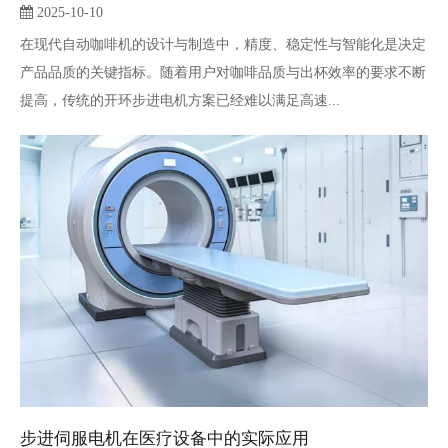
2025-10-10
在现代自动咖啡机的设计与制造中，精度、稳定性与智能化是决定
产品品质的关键指标。随着用户对咖啡品质与出杯效率的要求不断
提高，传统的开环步进电机方案已经难以满足高速...
步进伺服电机在医疗设备中的实际应用