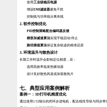
使用
工业级稳压电源
增设
EMI滤波器
避免干扰
控制线与功率线分离布线
2. 软件控制优化
PID控制策略配合编码器反馈
梯形加减速算法
实现平稳启动/停止
路径插值算法
保证复杂轨迹的精准还原
3. 环境温升与散热设计
长期工作时温升会影响定位精度，应：
选用高效率低发热驱动器
设计良好散热风道或加装散热片
七、典型应用案例解析
案例一：3D打印机精度优化
通过使用1/32细分的闭环步进电机，配合线性导轨与同步带传