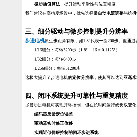
微步插值算法
，提升运动平滑性与位置精度
我们建议在高精度场景中，优先选择带
自动电流调整与抗抖
三、细分驱动与微步控制提升分辨率
步进电机
原生步距角有限，如1.8°代表一圈200步。但
1/16细分：每转3200步（1.8° ÷ 16 = 0.1125°）
1/32细分：每转6400步
1/256细分：每转51200步
这极大提升了步进电机的
定位分辨率
，使其可以达到
亚毫米
四、闭环系统提升可靠性与重复精度
尽管步进电机可实现开环控制，但在长时间运行或负载变化
编码器反馈定位误差
驱动器实时修正位移
实现近似伺服控制的闭环步进系统