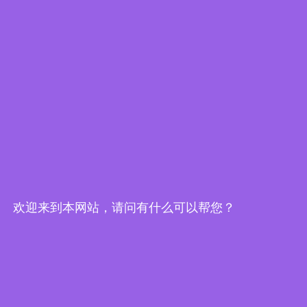
步进驱动器
无刷驱动器
直流有刷电机
快速链接
首页
产品中心
关于我们
下载中心
新闻中心
欢迎来到本网站，请问有什么可以帮您？
联系我们
联系我们
 地址：江苏省
常州市武进区湖塘镇东升路2号1幢1-3层

电话：0519-88372558