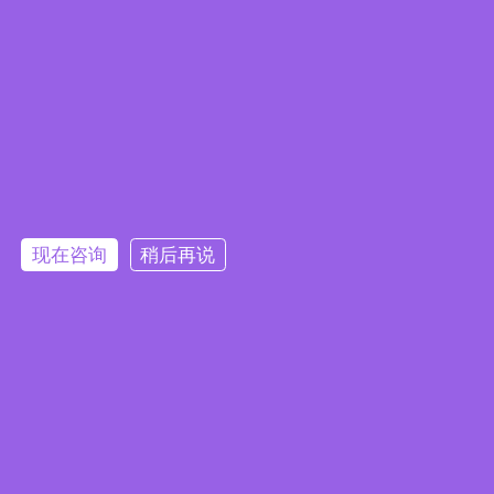

手机/微信：18761150726

电子邮件：
sales@jkongmotor.com
在线留言
现在咨询
稍后再说
提交
版权所有©
2026
常州精控电机电器有限公司 备案证书号：
苏ICP备