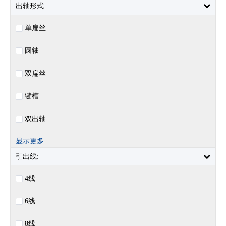
出轴形式:
单扁丝
圆轴
双扁丝
键槽
双出轴
显示更多
引出线:
4线
6线
8线