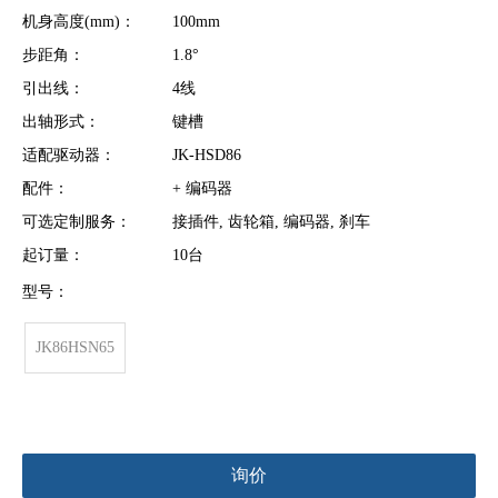
机身高度(mm)：
100mm
步距角：
1.8°
引出线：
4线
出轴形式：
键槽
适配驱动器：
JK-HSD86
配件：
+ 编码器
可选定制服务：
接插件, 齿轮箱, 编码器, 刹车
起订量：
10台
型号：
JK86HSN65
询价