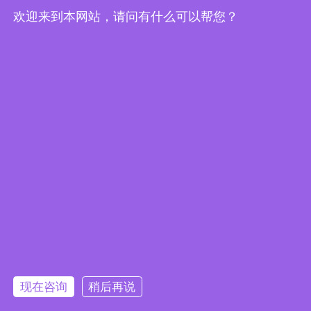
新闻中心
欢迎来到本网站，请问有什么可以帮您？
联系我们
联系我们
 地址：江苏省
常州市武进区湖塘镇东升路2号1幢1-3层

电话：0519-88372558

手机/微信：18761150726

电子邮件：
sales@jkongmotor.com
在线留言
现在咨询
稍后再说