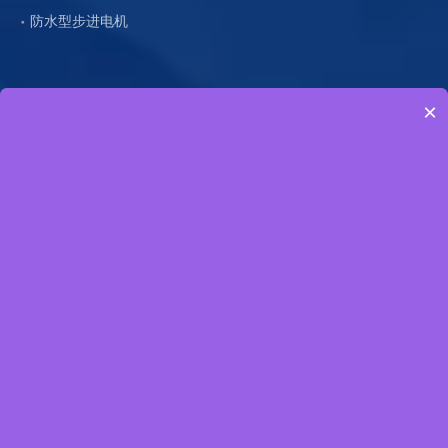
防水型步进电机
直线型步进电机
×
直流无刷电机
减速无刷电机
主轴电机
步进驱动器
无刷驱动器
直流有刷电机
快速链接
首页
产品中心
关于我们
下载中心