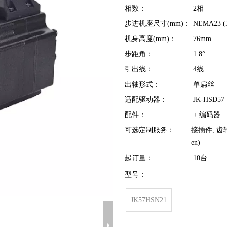
相数：
2相
步进机座尺寸(mm)：
NEMA23 (
机身高度(mm)：
76mm
步距角：
1.8°
引出线：
4线
出轴形式：
单扁丝
适配驱动器：
JK-HSD57
配件：
+ 编码器
可选定制服务：
接插件, 齿轮
en)
起订量：
10台
型号：
JK57HSN21