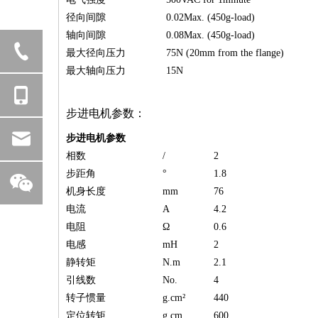
径向间隙
0.02Max. (450g-load)
轴向间隙
0.08Max. (450g-load)
最大径向压力
75N (20mm from the flange)
最大轴向压力
15N
步进电机参数：
步进电机参数
相数
/
2
步距角
°
1.8
机身长度
mm
76
电流
A
4.2
电阻
Ω
0.6
电感
mH
2
静转矩
N.m
2.1
引线数
No.
4
转子惯量
g.cm²
440
定位转矩
g.cm
600