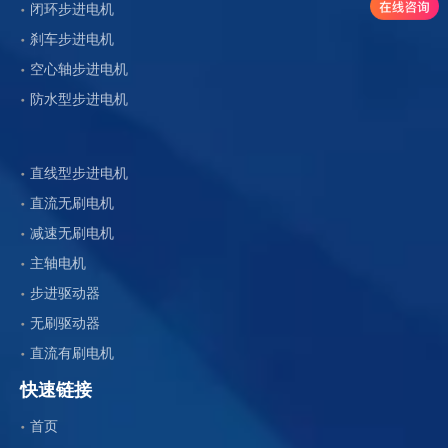
闭环步进电机
刹车步进电机
空心轴步进电机
防水型步进电机
直线型步进电机
直流无刷电机
减速无刷电机
主轴电机
步进驱动器
无刷驱动器
直流有刷电机
快速链接
首页