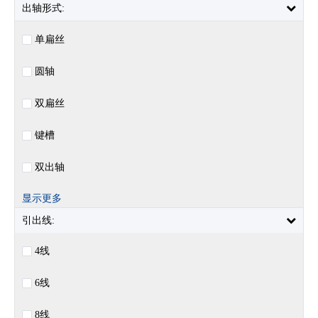
出轴形式:
单扁丝
圆轴
双扁丝
键槽
双出轴
显示更多
引出线:
4线
6线
8线