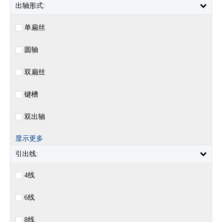
出轴形式:
单扁丝
圆轴
双扁丝
键槽
双出轴
显示更多
引出线:
4线
6线
8线