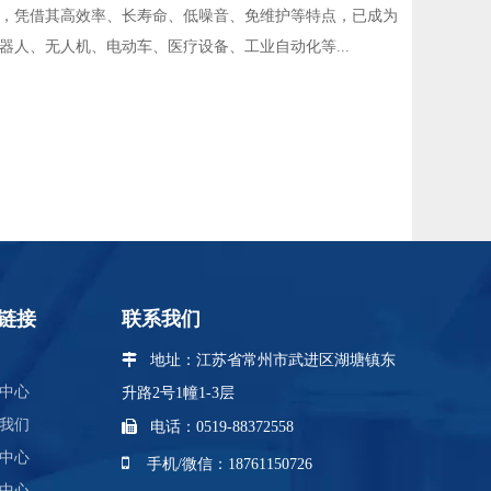
，凭借其高效率、长寿命、低噪音、免维护等特点，已成为
器人、无人机、电动车、医疗设备、工业自动化等...
链接
联系我们
 地址：江苏省
常州市武进区湖塘镇东
中心
升路2号1幢1-3层
我们

电话：0519-88372558
中心

手机/微信：18761150726
中心