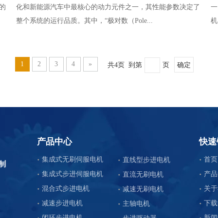
的
化和新能源汽车中最核心的动力元件之一，其性能参数决定了
一
整个系统的运行品质。其中，“极对数（Pole...
机
1
2
3
4
»
共4页 到第
页
确定
产品中心
快速
集成式无刷伺服电机
首页
直线型步进电机
集成式步进伺服电机
产品
直流无刷电机
混合式步进电机
关于
减速无刷电机
减速步进电机
下载
主轴电机
闭环步进电机
新闻