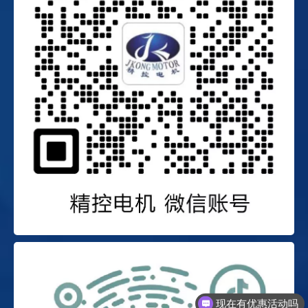
现在有优惠活动吗