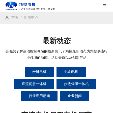
首页
/
新闻中心
最新动态
是否想了解运动控制领域的最新资讯？精控最新动态为您提供该行
业领域的新闻、活动会议以及创新产品
步进电机
无刷电机
直流伺服一体机
步进伺服一体机
行业应用新闻
企业新闻