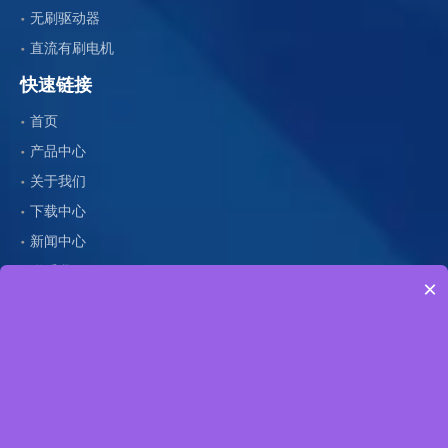
无刷驱动器
直流有刷电机
快速链接
首页
产品中心
关于我们
下载中心
新闻中心
联系我们
×
联系我们
 地址：江苏省
常州市武进区湖塘镇东升路2号1幢1-3层

电话：0519-88372558

手机/微信：18761150726