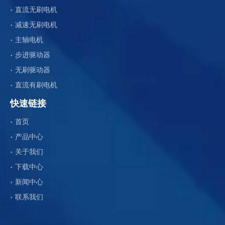
直流无刷电机
减速无刷电机
主轴电机
步进驱动器
无刷驱动器
直流有刷电机
快速链接
首页
产品中心
关于我们
下载中心
新闻中心
联系我们