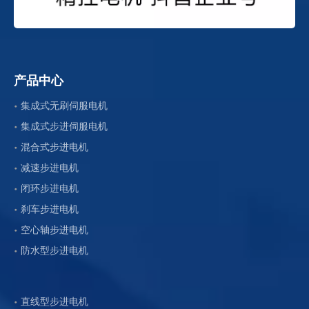
产品中心
集成式无刷伺服电机
集成式步进伺服电机
混合式步进电机
减速步进电机
闭环步进电机
刹车步进电机
空心轴步进电机
防水型步进电机
直线型步进电机