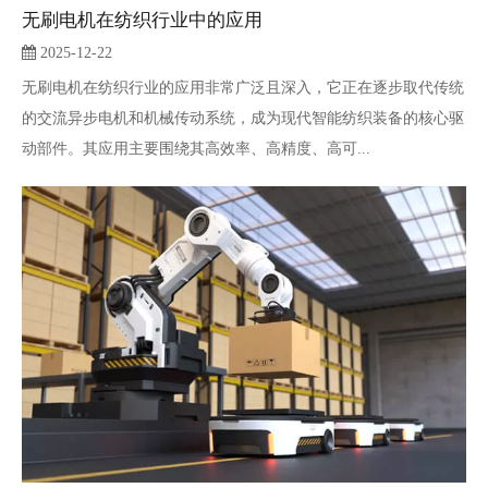
无刷电机在纺织行业中的应用
2025-12-22
无刷电机在纺织行业的应用非常广泛且深入，它正在逐步取代传统
的交流异步电机和机械传动系统，成为现代智能纺织装备的核心驱
动部件。其应用主要围绕其高效率、高精度、高可...