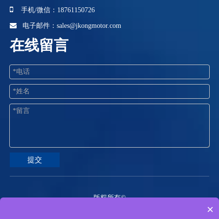

手机/微信：18761150726

电子邮件：
sales@jkongmotor.com
在线留言
提交
版权所有©
×
2026
常州精控电机电器有限公司 备案证书号：
苏ICP备