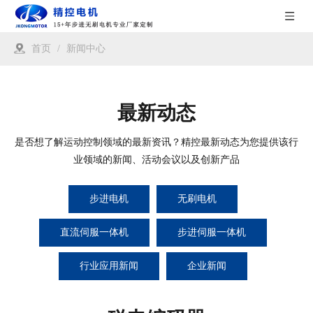
首页
/
新闻中心
最新动态
是否想了解运动控制领域的最新资讯？精控最新动态为您提供该行
业领域的新闻、活动会议以及创新产品
步进电机
无刷电机
直流伺服一体机
步进伺服一体机
行业应用新闻
企业新闻