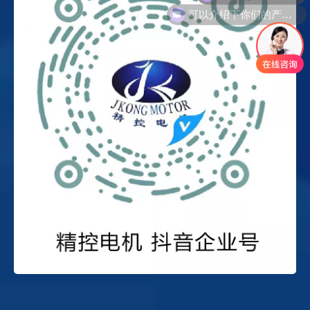
可以介绍下你们的产品么