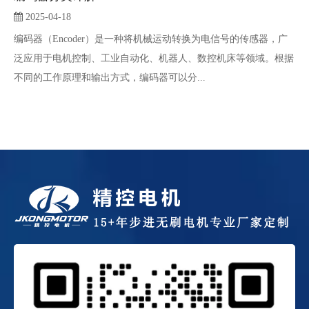
2025-04-18
编码器（Encoder）是一种将机械运动转换为电信号的传感器，广
泛应用于电机控制、工业自动化、机器人、数控机床等领域。根据
不同的工作原理和输出方式，编码器可以分...