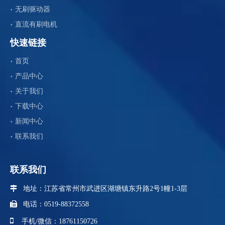
无刷驱动器
直流有刷电机
快速链接
首页
产品中心
关于我们
下载中心
新闻中心
联系我们
联系我们
 地址：江苏省
常州市武进区湖塘镇东升路2号1幢1-3层

电话：0519-88372558

手机/微信：18761150726