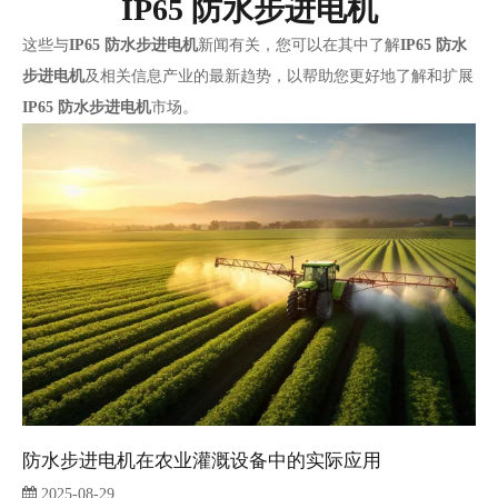
IP65 防水步进电机
这些与
IP65 防水步进电机
新闻有关，您可以在其中了解
IP65 防水
步进电机
及相关信息产业的最新趋势，以帮助您更好地了解和扩展
IP65 防水步进电机
市场。
防水步进电机在农业灌溉设备中的实际应用
2025-08-29