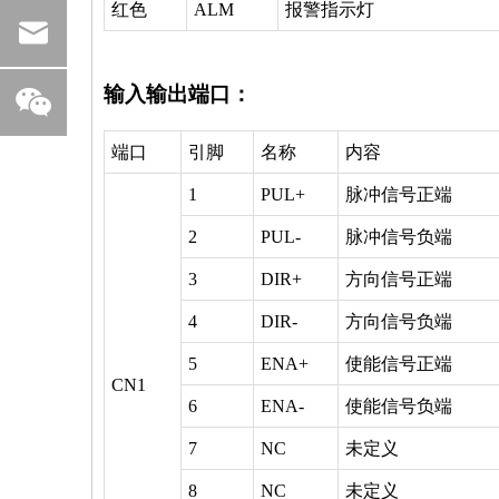
红色
ALM
报警指示灯
输入输出端口：
端口
引脚
名称
内容
1
PUL+
脉冲信号正端
2
PUL-
脉冲信号负端
3
DIR+
方向信号正端
4
DIR-
方向信号负端
5
ENA+
使能信号正端
CN1
6
ENA-
使能信号负端
7
NC
未定义
8
NC
未定义