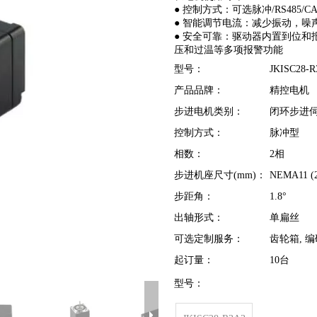
● 控制方式：可选脉冲/RS485/CAN
● 智能调节电流：减少振动，噪
● 安全可靠：驱动器内置到位
压和过温等多项报警功能
型号：
JKISC28-R
产品品牌：
精控电机
步进电机类别：
闭环步进
控制方式：
脉冲型
相数：
2相
步进机座尺寸(mm)：
NEMA11 (
步距角：
1.8°
出轴形式：
单扁丝
可选定制服务：
齿轮箱, 编码
起订量：
10台
型号：