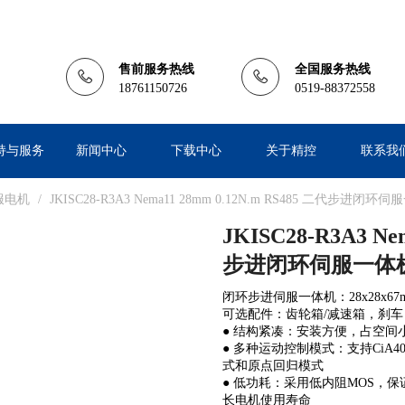
售前服务热线
全国服务热线
18761150726
0519-88372558
持与服务
新闻中心
下载中心
关于精控
联系我
服电机
/
JKISC28-R3A3 Nema11 28mm 0.12N.m RS485 二代步进闭环伺服
JKISC28-R3A3 Ne
步进闭环伺服一体机 1.
闭环步进伺服一体机：28x28x67mm，
可选配件：齿轮箱/减速箱，刹车，防
● 结构紧凑：安装方便，占空间
● 多种运动控制模式：支持Ci
式和原点回归模式
● 低功耗：采用低内阻MOS，
长电机使用寿命