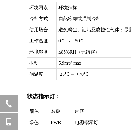
环境因素
环境指标
冷却方式
自然冷却或强制冷却
使用场合
避免粉尘、油污及腐蚀性气体；尽
工作温度
0℃ ～ +50℃
环境湿度
≤85%RH（无结露）
振动
5.9m/s² max
储温度
-25℃ ～ +70℃
状态指示灯：
颜色
名称
内容
绿色
PWR
电源指示灯