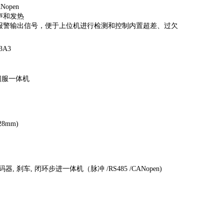
open
声和发热
和报警输出信号，便于上位机进行检测和控制内置超差、过欠
3A3
伺服一体机
28mm)
器, 刹车, 闭环步进一体机（脉冲 /RS485 /CANopen)