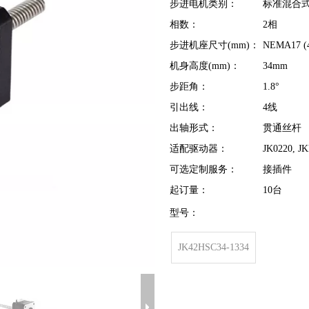
步进电机类别：
标准混合
相数：
2相
步进机座尺寸(mm)：
NEMA17 (
机身高度(mm)：
34mm
步距角：
1.8°
引出线：
4线
出轴形式：
贯通丝杆
适配驱动器：
JK0220, J
可选定制服务：
接插件
起订量：
10台
型号：
JK42HSC34-1334