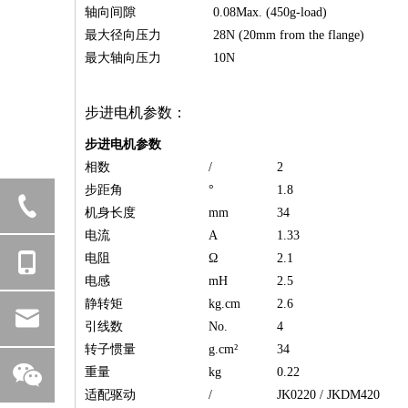
轴向间隙
0.08Max. (450g-load)
最大径向压力
28N (20mm from the flange)
最大轴向压力
10N
步进电机参数：
步进电机参数
相数
/
2
步距角
°
1.8
机身长度
mm
34
电流
A
1.33
电阻
Ω
2.1
电感
mH
2.5
静转矩
kg.cm
2.6
引线数
No.
4
转子惯量
g.cm²
34
重量
kg
0.22
适配驱动
/
JK0220 / JKDM420