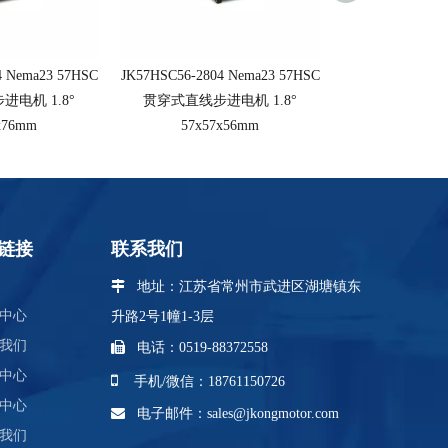
4 Nema23 57HSC
JK57HSC56-2804 Nema23 57HSC
JK57HSC51-2804
电机 1.8°
贯穿式直线步进电机 1.8°
贯穿式直线步进
x76mm
57x57x56mm
57x57
链接
联系我们
 地址：江苏省
常州市武进区湖塘镇东
中心
升路2号1幢1-3层
我们

电话：0519-88372558
中心

手机/微信：18761150726
中心

电子邮件：
sales@jkongmotor.com
我们